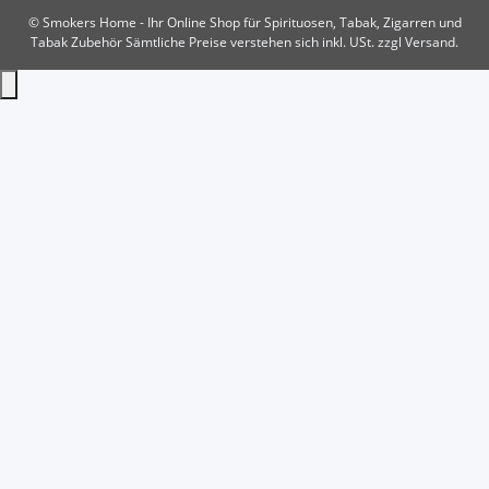
© Smokers Home - Ihr Online Shop für Spirituosen, Tabak, Zigarren und
Tabak Zubehör
Sämtliche Preise verstehen sich inkl. USt. zzgl Versand.