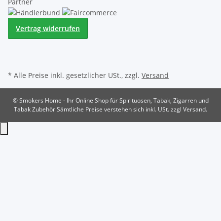
Partner
Vertrag widerrufen
* Alle Preise inkl. gesetzlicher USt., zzgl.
Versand
© Smokers Home - Ihr Online Shop für Spirituosen, Tabak, Zigarren und
Tabak Zubehör
Sämtliche Preise verstehen sich inkl. USt. zzgl Versand.