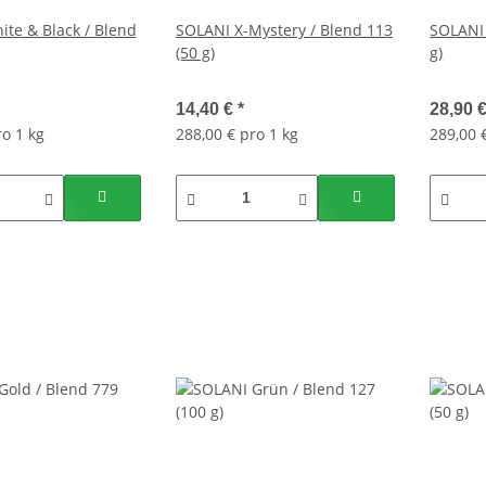
te & Black / Blend
SOLANI X-Mystery / Blend 113
SOLANI 
(50 g)
g)
14,40 €
*
28,90 
ro 1 kg
288,00 € pro 1 kg
289,00 