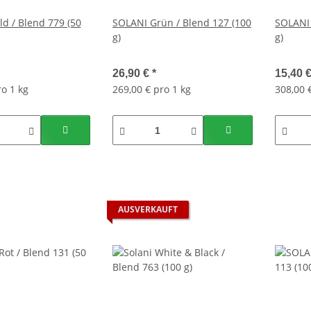
d / Blend 779 (50
SOLANI Grün / Blend 127 (100
SOLANI 
g)
g)
26,90 €
*
15,40 
ro 1 kg
269,00 € pro 1 kg
308,00 
AUSVERKAUFT