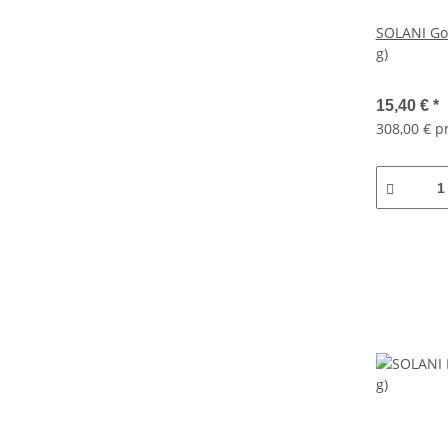
SOLANI Gol
g)
15,40 €
*
308,00 € p