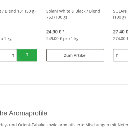
 / Blend 131 (50 g)
Solani White & Black / Blend
SOLANI 
763 (100 g)
(100 g)
24,90 €
*
27,40 
ro 1 kg
249,00 € pro 1 kg
274,00 
Zum Artikel
che Aromaprofile
Burley- und Orient-Tabake sowie aromatisierte Mischungen mit Note