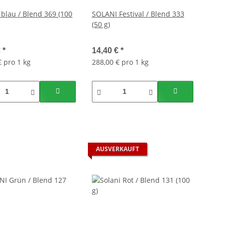
blau / Blend 369 (100
SOLANI Festival / Blend 333
(50 g)
€
*
14,40 €
*
€ pro 1 kg
288,00 € pro 1 kg
AUSVERKAUFT