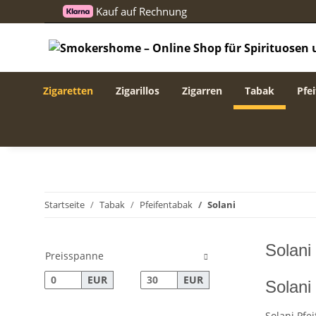
Kauf auf Rechnung
Zigaretten
Zigarillos
Zigarren
Tabak
Pfei
Startseite
Tabak
Pfeifentabak
Solani
Solani
Preisspanne
EUR
EUR
Solani
Solani Pfe