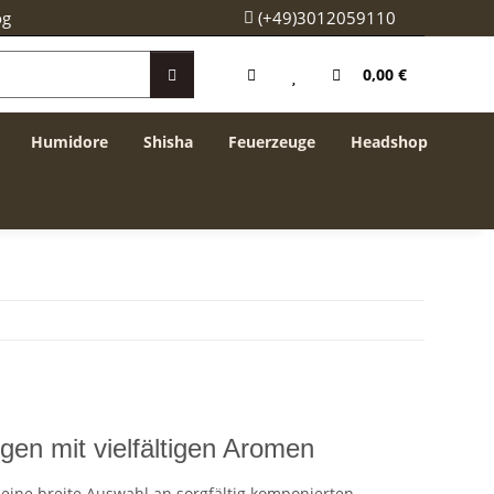
og
(+49)3012059110
0,00 €
Humidore
Shisha
Feuerzeuge
Headshop
en mit vielfältigen Aromen
n eine breite Auswahl an sorgfältig komponierten