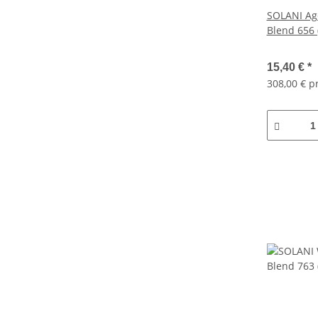
SOLANI Age
Blend 656 
15,40 €
*
308,00 € p