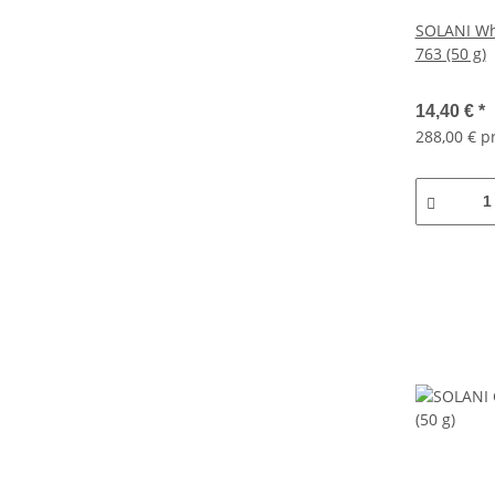
SOLANI Whi
763 (50 g)
14,40 €
*
288,00 € p