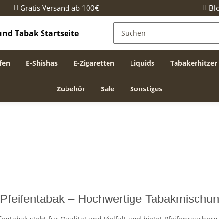
Gratis Versand ab 100€
Bl
fen
E-Shishas
E-Zigaretten
Liquids
Tabakerhitzer
Zubehör
Sale
Sonstiges
 Pfeifentabak – Hochwertige Tabakmischung
ifentabak steht für Qualität und Vielfalt und bietet Pfeifenraucher