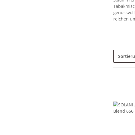
Tabakmisch
genussvoll
reichen un
Sortier