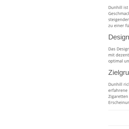
Dunhill is
Geschmack
steigenden
zu einer 
Design
Das Design
mit dezent
optimal un
Zielgr
Dunhill ri
erfahrene 
Zigaretten
Erscheinun