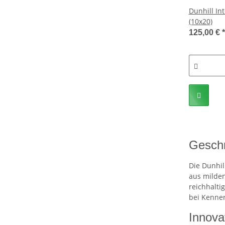
Dunhill In
(10x20)
125,00 €
*
Geschm
Die Dunhil
aus milden
reichhalti
bei Kenner
Innova