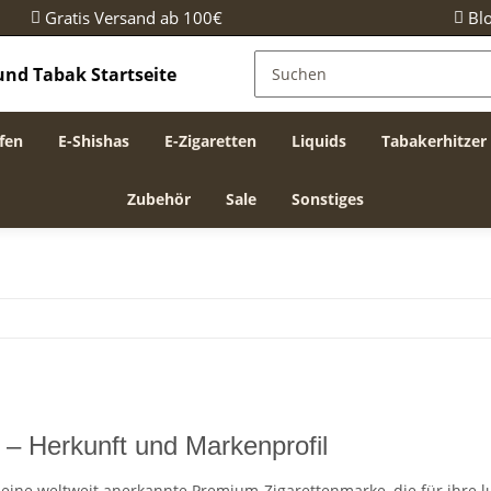
Gratis Versand ab 100€
Bl
fen
E-Shishas
E-Zigaretten
Liquids
Tabakerhitzer
Zubehör
Sale
Sonstiges
l – Herkunft und Markenprofil
t eine weltweit anerkannte Premium-Zigarettenmarke, die für ihre