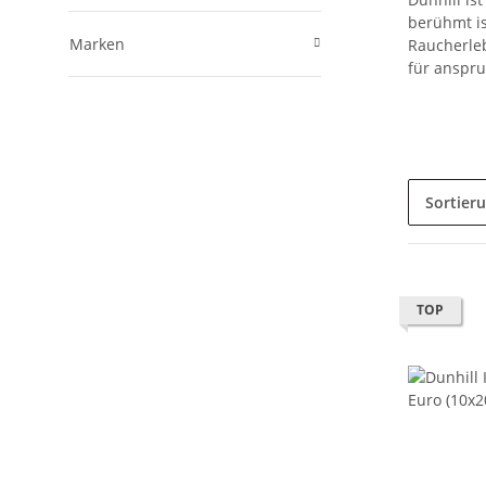
berühmt is
Marken
Raucherleb
für anspru
Sortier
TOP