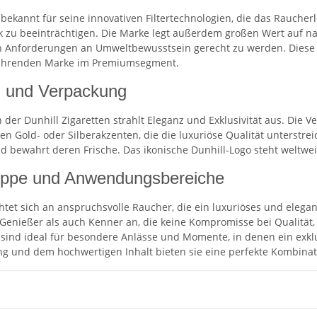
t bekannt für seine innovativen Filtertechnologien, die das Rauche
 zu beeinträchtigen. Die Marke legt außerdem großen Wert auf n
 Anforderungen an Umweltbewusstsein gerecht zu werden. Diese K
führenden Marke im Premiumsegment.
 und Verpackung
 der Dunhill Zigaretten strahlt Eleganz und Exklusivität aus. Die 
en Gold- oder Silberakzenten, die die luxuriöse Qualität unterstre
d bewahrt deren Frische. Das ikonische Dunhill-Logo steht weltweit
uppe und Anwendungsbereiche
chtet sich an anspruchsvolle Raucher, die ein luxuriöses und eleg
Genießer als auch Kenner an, die keine Kompromisse bei Qualitä
 sind ideal für besondere Anlässe und Momente, in denen ein exkl
g und dem hochwertigen Inhalt bieten sie eine perfekte Kombinat