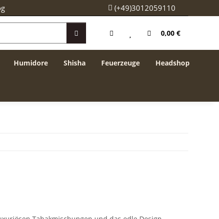
og
(+49)3012059110
0,00 €
Humidore
Shisha
Feuerzeuge
Headshop
 luxuriösen Tabakmischungen und das edle Design