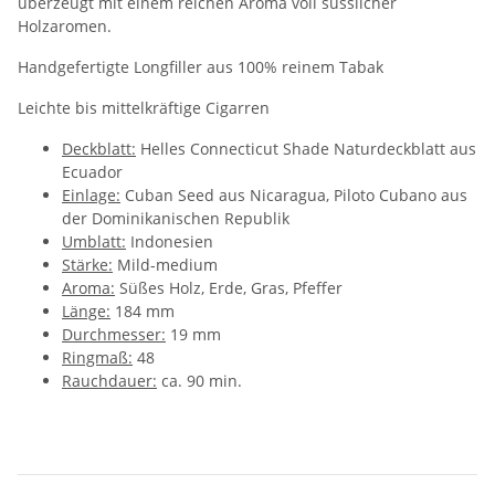
überzeugt mit einem reichen Aroma voll süsslicher
Holzaromen.
Handgefertigte Longfiller aus 100% reinem Tabak
Leichte bis mittelkräftige Cigarren
Deckblatt:
Helles Connecticut Shade Naturdeckblatt aus
Ecuador
Einlage:
Cuban Seed aus Nicaragua, Piloto Cubano aus
der Dominikanischen Republik
Umblatt:
Indonesien
Stärke:
Mild-medium
Aroma:
Süßes Holz, Erde, Gras, Pfeffer
Länge:
184 mm
Durchmesser:
19 mm
Ringmaß:
48
Rauchdauer:
ca. 90 min.