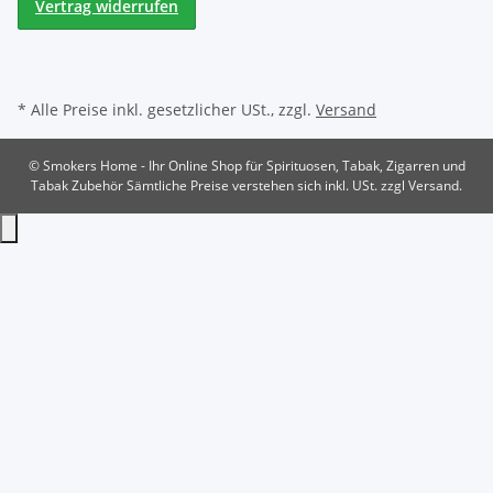
Vertrag widerrufen
* Alle Preise inkl. gesetzlicher USt., zzgl.
Versand
© Smokers Home - Ihr Online Shop für Spirituosen, Tabak, Zigarren und
Tabak Zubehör
Sämtliche Preise verstehen sich inkl. USt. zzgl Versand.