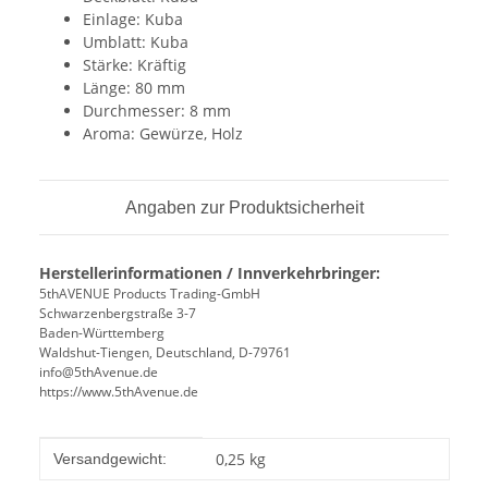
Einlage: Kuba
Umblatt: Kuba
Stärke: Kräftig
Länge: 80 mm
Durchmesser: 8 mm
Aroma: Gewürze, Holz
Angaben zur Produktsicherheit
Herstellerinformationen / Innverkehrbringer:
5thAVENUE Products Trading-GmbH
Schwarzenbergstraße 3-7
Baden-Württemberg
Waldshut-Tiengen, Deutschland, D-79761
info@5thAvenue.de
https://www.5thAvenue.de
Produkteigenschaft
Wert
0,25 kg
Versandgewicht: