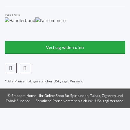
PARTNER
Vertrag widerrufen
* Alle Preise inkl. gesetzlicher USt., zzgl.
Versand
© Smokers Home - Ihr Online Shop für Spirituosen, Tabak, Zigarren und
Tabak Zubehör
Sämtliche Preise verstehen sich inkl. USt. zzgl Versand.