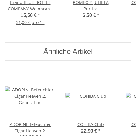
Brand BLUE BOTTLE
ROMEO Y JULIETA
C
COMPANY Weinbrand
Puritos
VSOP 36 % Vol.
15,50 €
*
6,50 €
*
31,00 € pro 1 l
Ähnliche Artikel
ADORINI Befeuchter
COHIBA Club
C
Cigar Heaven 2.
22,90 €
*