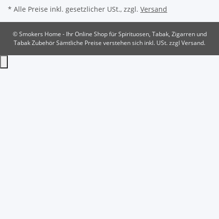
* Alle Preise inkl. gesetzlicher USt., zzgl.
Versand
© Smokers Home - Ihr Online Shop für Spirituosen, Tabak, Zigarren und
Tabak Zubehör
Sämtliche Preise verstehen sich inkl. USt. zzgl Versand.