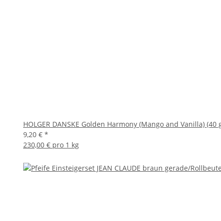
HOLGER DANSKE Golden Harmony (Mango and Vanilla) (40 g
9,20 €
*
230,00 € pro 1 kg