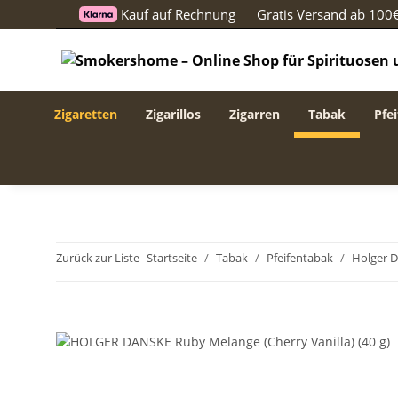
Kauf auf Rechnung
Gratis Versand ab 100
Zigaretten
Zigarillos
Zigarren
Tabak
Pfei
Zurück zur Liste
Startseite
Tabak
Pfeifentabak
Holger 