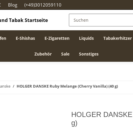
€
Blog
(+49)3012059110
fen
E-Shishas
E-Zigaretten
Liquids
Tabakerhitzer
Zubehör
Sale
Sonstiges
Danske
HOLGER DANSKE Ruby Melange (Cherry Vanilla) (40 g)
HOLGER DANSKE Rub
g)