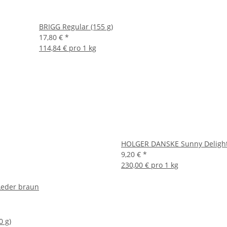
BRIGG Regular (155 g)
17,80 €
*
114,84 € pro 1 kg
HOLGER DANSKE Sunny Delight (
9,20 €
*
230,00 € pro 1 kg
Leder braun