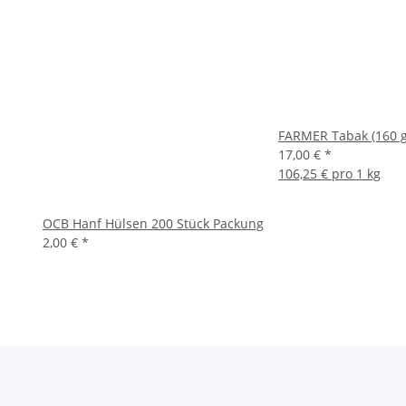
FARMER Tabak (160 g
17,00 €
*
106,25 € pro 1 kg
OCB Hanf Hülsen 200 Stück Packung
2,00 €
*