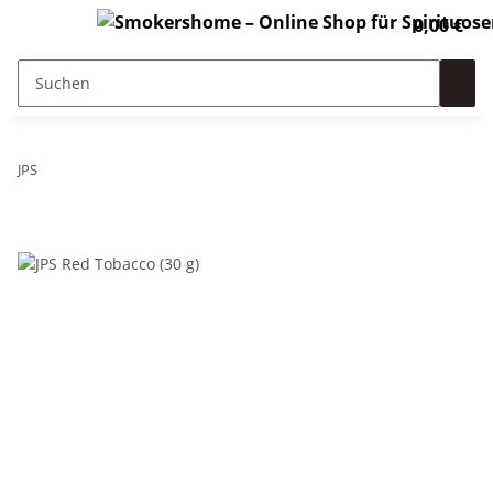
0,00 €
JPS