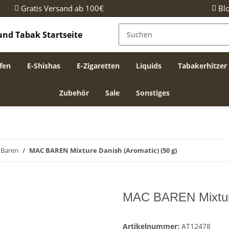
Gratis Versand ab 100€
Bl
fen
E-Shishas
E-Zigaretten
Liquids
Tabakerhitzer
Zubehör
Sale
Sonstiges
 Baren
MAC BAREN Mixture Danish (Aromatic) (50 g)
MAC BAREN Mixture
Artikelnummer:
AT12478