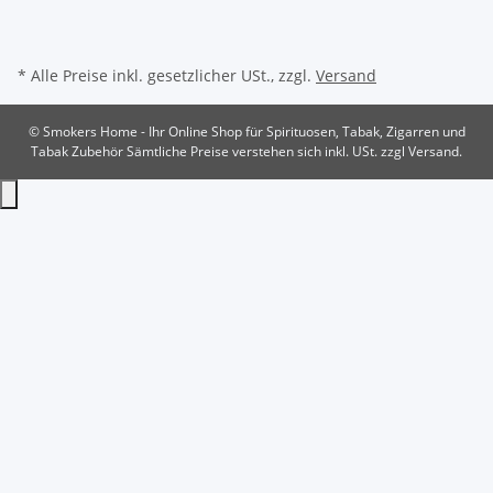
* Alle Preise inkl. gesetzlicher USt., zzgl.
Versand
© Smokers Home - Ihr Online Shop für Spirituosen, Tabak, Zigarren und
Tabak Zubehör
Sämtliche Preise verstehen sich inkl. USt. zzgl Versand.