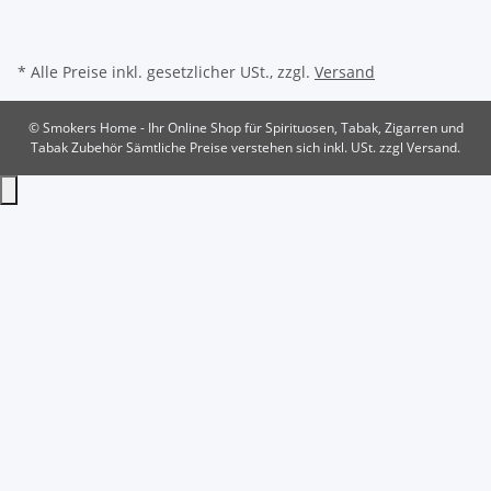
* Alle Preise inkl. gesetzlicher USt., zzgl.
Versand
© Smokers Home - Ihr Online Shop für Spirituosen, Tabak, Zigarren und
Tabak Zubehör
Sämtliche Preise verstehen sich inkl. USt. zzgl Versand.