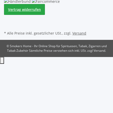
Vertrag widerrufen
* Alle Preise inkl. gesetzlicher USt., zzgl.
Versand
© Smokers Home - Ihr Online Shop für Spirituosen, Tabak, Zigarren und
Tabak Zubehör
Sämtliche Preise verstehen sich inkl. USt. zzgl Versand.