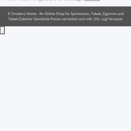
© Smokers Home - Ihr Online Shop für Spirituosen, Tabak, Zigarren und
Tabak Zubehör
Sämtliche Preise verstehen sich inkl. USt. zzgl Versand.