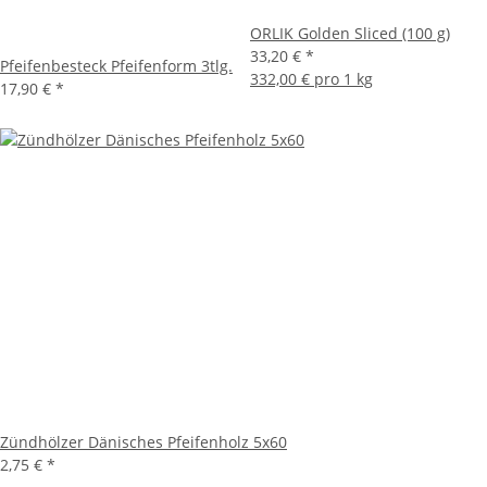
ORLIK Golden Sliced (100 g)
33,20 €
*
Pfeifenbesteck Pfeifenform 3tlg.
332,00 € pro 1 kg
17,90 €
*
Zündhölzer Dänisches Pfeifenholz 5x60
2,75 €
*