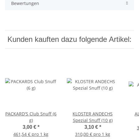
Bewertungen
Kunden kauften dazu folgende Artikel:
PACKARD'S Club Snuff (6
KLOSTER ANDECHS
AL
g)
Spezial Snuff (10 g)
3,00 €
*
3,10 €
*
3
461,54 € pro 1 kg
310,00 € pro 1 kg