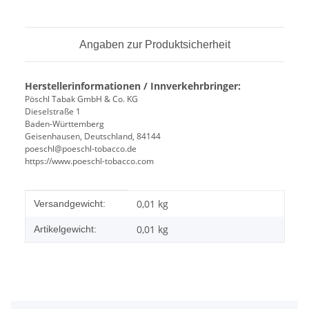
Angaben zur Produktsicherheit
Herstellerinformationen / Innverkehrbringer:
Pöschl Tabak GmbH & Co. KG
Dieselstraße 1
Baden-Württemberg
Geisenhausen, Deutschland, 84144
poeschl@poeschl-tobacco.de
https://www.poeschl-tobacco.com
Produkteigenschaft
Wert
0,01 kg
Versandgewicht:
0,01
kg
Artikelgewicht: