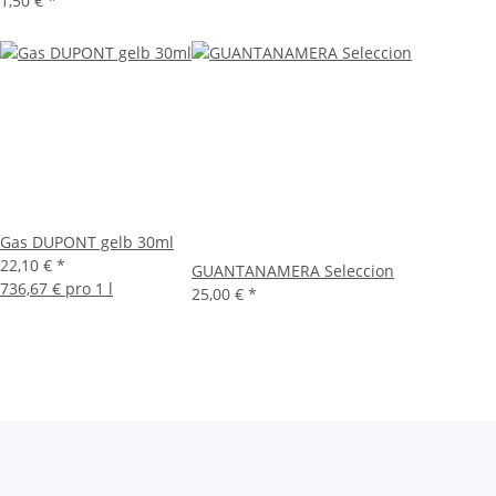
1,50 €
*
Gas DUPONT gelb 30ml
22,10 €
*
GUANTANAMERA Seleccion
736,67 € pro 1 l
25,00 €
*