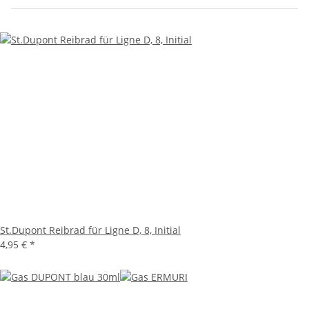
St.Dupont Reibrad für Ligne D, 8, Initial
4,95 €
*