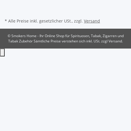
* Alle Preise inkl. gesetzlicher USt., zzgl.
Versand
© Smokers Home - Ihr Online Shop für Spirituosen, Tabak, Zigarren und
Tabak Zubehör
Sämtliche Preise verstehen sich inkl. USt. zzgl Versand.