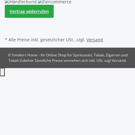
Vertrag widerrufen
* Alle Preise inkl. gesetzlicher USt., zzgl.
Versand
© Smokers Home - Ihr Online Shop für Spirituosen, Tabak, Zigarren und
Tabak Zubehör
Sämtliche Preise verstehen sich inkl. USt. zzgl Versand.