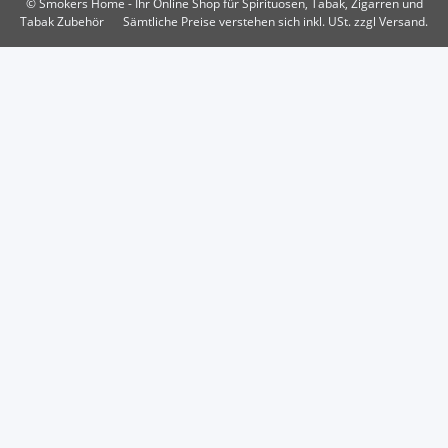
© Smokers Home - Ihr Online Shop für Spirituosen, Tabak, Zigarren und
Tabak Zubehör
Sämtliche Preise verstehen sich inkl. USt. zzgl Versand.