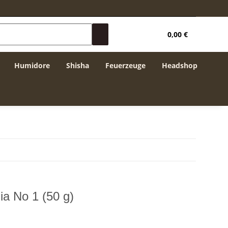
0,00 €
Humidore
Shisha
Feuerzeuge
Headshop
a No 1 (50 g)