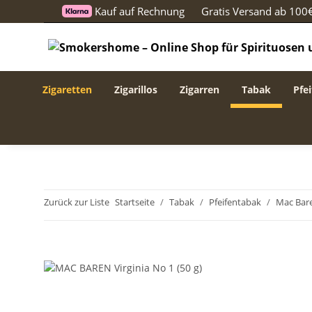
Kauf auf Rechnung
Gratis Versand ab 100
Zigaretten
Zigarillos
Zigarren
Tabak
Pfei
Zurück zur Liste
Startseite
Tabak
Pfeifentabak
Mac Bar