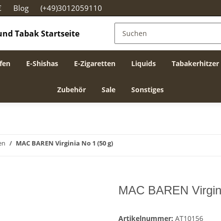
€
Blog
(+49)3012059110
fen
E-Shishas
E-Zigaretten
Liquids
Tabakerhitzer
Zubehör
Sale
Sonstiges
en
MAC BAREN Virginia No 1 (50 g)
MAC BAREN Virgini
Artikelnummer:
AT10156