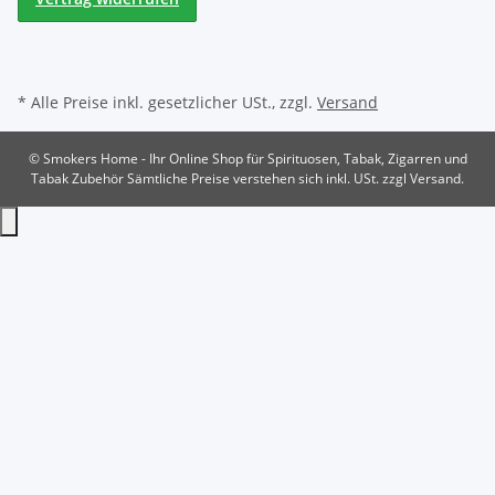
* Alle Preise inkl. gesetzlicher USt., zzgl.
Versand
© Smokers Home - Ihr Online Shop für Spirituosen, Tabak, Zigarren und
Tabak Zubehör
Sämtliche Preise verstehen sich inkl. USt. zzgl Versand.